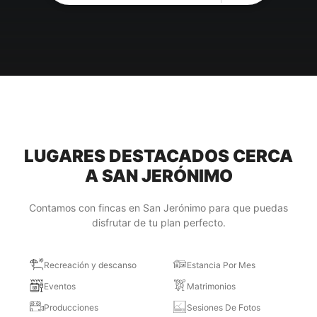
LUGARES DESTACADOS CERCA
A SAN JERÓNIMO
Contamos con fincas en San Jerónimo para que puedas
disfrutar de tu plan perfecto.
Recreación y descanso
Estancia Por Mes
Eventos
Matrimonios
Producciones
Sesiones De Fotos