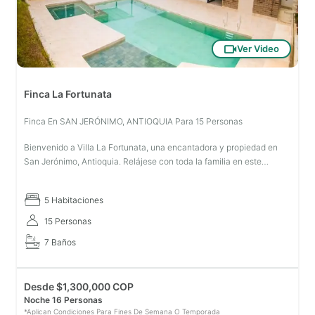
Ver Video
Finca La Fortunata
Finca En SAN JERÓNIMO, ANTIOQUIA Para 15 Personas
Bienvenido a Villa La Fortunata, una encantadora y propiedad en
San Jerónimo, Antioquia. Relájese con toda la familia en este
alojamiento donde pueda respirar tranquilidad, disfrute de una gran
área h
5 Habitaciones
15 Personas
7 Baños
Desde
$
1,300,000 COP
Noche 16 Personas
*Aplican Condiciones Para Fines De Semana O Temporada