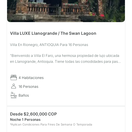
Villa LUXE Llanogrande / The Swan Lagoon
Villa En Rionegro, ANTIOQUIA Para 16 Personas
"Bienvenido a Villa El Faro, una hermosa propiedad de lujo ubicada
en Llanogrande, Antioquia. Tiene todas las comodidades para pasar
días pacíficos con su familia y amigos. La Laguna de Los Cisnes (T
4 Habitaciones
16 Personas
Baños
Desde
$
2,600,000 COP
Noche 1 Personas
*Aplican Condiciones Para Fines De Semana O Temporada