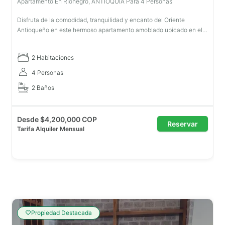
Apartamento En Rionegro, ANTIOQUIA Para 4 Personas
Disfruta de la comodidad, tranquilidad y encanto del Oriente
Antioqueño en este hermoso apartamento amoblado ubicado en el
exclusivo Condominio Medieval, Torre 1, piso 16 (penúltimo piso),
con una esp
2 Habitaciones
4 Personas
2 Baños
Desde
$
4,200,000 COP
Reservar
Tarifa Alquiler Mensual
Propiedad Destacada