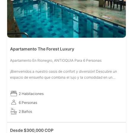
Apartamento The Forest Luxury
Apartamento En Rionegro, ANTIOQUIA Para 6 Personas
¡Bienvenidos a nuestro oasis de confort y diversión! Descubre un
espacio de ensueño que combina el lujo y la comodidad en un
entorno incomparable. Con dos acogedoras habitaciones, una sala
de estar
2 Habitaciones
6 Personas
2 Baños
Desde
$
300,000 COP