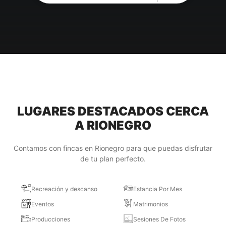
LUGARES DESTACADOS CERCA
A RIONEGRO
Contamos con fincas en Rionegro para que puedas disfrutar
de tu plan perfecto.
Recreación y descanso
Estancia Por Mes
Eventos
Matrimonios
Producciones
Sesiones De Fotos