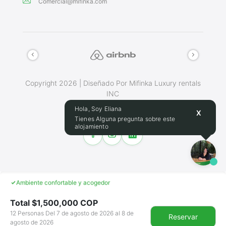
Comercial@mifinka.com
Copyright 2026 | Diseñado Por Mifinka Luxury rentals
INC
Terminos Y Condiciones
Hola, Soy Eliana
X
Tienes Alguna pregunta sobre este
alojamiento
Haz de este lugar tu hogar
Asistencia 24/7 durante la reserva
Una Experiencia Unica
Ambiente confortable y acogedor
Total $
1,500,000
COP
12 Personas Del 7 de agosto de 2026 al 8 de
Reservar
agosto de 2026