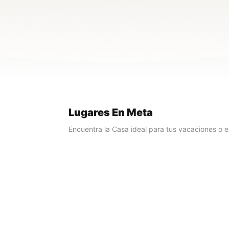
Lugares En Meta
Encuentra la Casa ideal para tus vacaciones o e
Ver Propiedades
Casa En Villavicencio
Casas para alquilar para grupos pequeños o grandes