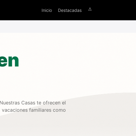
Inicio
Destacadas
 en
Nuestras Casas te ofrecen el
a vacaciones familiares como