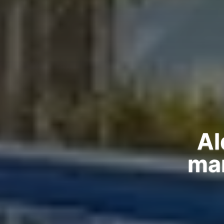
Al
mar