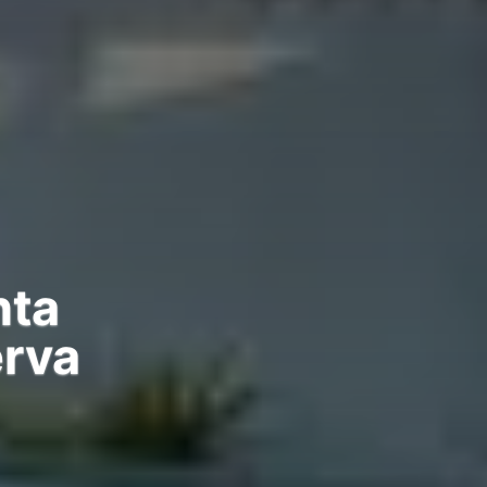
nta
erva