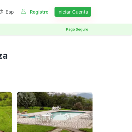
Esp
Registro
Iniciar Cuenta
Reserva 100% Segura
Pago Seguro
Haz tuya esta experiencia
Antioquia
za
No dejes pasar esta oportunidad
San Jeronimo
Guatape
Santa Fe de Antioquia
Medellin
Rionegro
Ver mas
Antioquia
(+1)