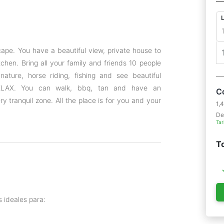
cape. You have a beautiful view, private house to
hen. Bring all your family and friends 10 people
ature, horse riding, fishing and see beautiful
 RELAX. You can walk, bbq, tan and have an
C
ery tranquil zone. All the place is for you and your
1,
De
Tar
To
 ideales para: