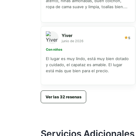
atento, niñas almohadas, buen colchón,
ropa de cama suave y limpia, toallas bien.
Volvería
Yiver
5
junio de 2026
Con niños
El lugar es muy lindo, está muy bien dotado
y cuidado, el capataz es amable. El lugar
está más que bien para el precio.
Ver las 32 resenas
Servicios Adicionales