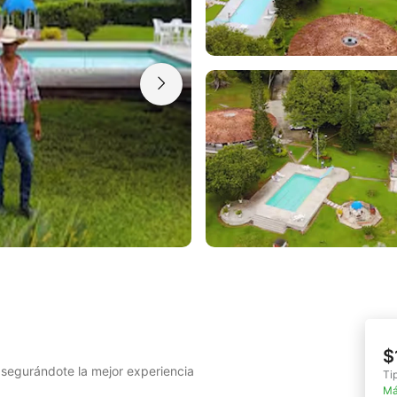
Bolivar
Cartagena y playa
$
asegurándote la mejor experiencia
Ti
Má