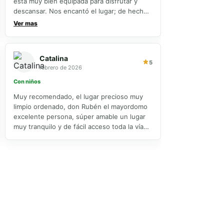
está muy bien equipada para disfrutar y
descansar. Nos encantó el lugar; de hecho,
las fotos no le hacen justicia, porque en
Ver mas
persona es mucho más bonita. Queremos
destacar especialmente la atención de don
Rubén, quien fue muy amable, cordial y
Catalina
siempre estuvo dispuesto a ayudarnos en
5
febrero de 2026
todo lo que necesitamos. Como única
sugerencia de mejora, sería ideal contar con
Con niños
aire acondicionado en las habitaciones, ya
Muy recomendado, el lugar precioso muy
que durante la noche el calor se sintió
limpio ordenado, don Rubén el mayordomo
bastante. Sin duda, es un lugar que
excelente persona, súper amable un lugar
recomendamos y al que regresaríamos con
muy tranquilo y de fácil acceso toda la vía
mucho gusto
pavimentada.