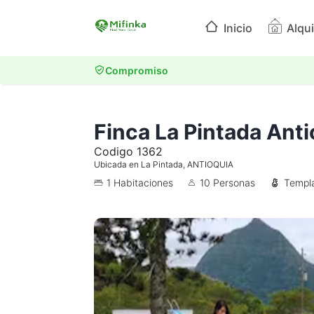
Inicio
Alqui
Compromiso
EXPLORA POR CATEGORIA
Finca La Pintada Anti
Fi
Alquiler
Pis
ev
Codigo 1362
vacacional
Ubicada en La Pintada, ANTIOQUIA
Gl
1 Habitaciones
10 Personas
Templ
Encuentra alojamientos
Es
ro
verificados por tipo,
departamento y ciudad.
Vi
Pri