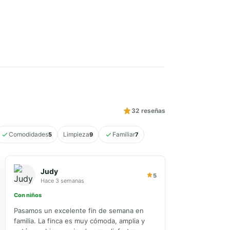
32
reseñas
Comodidades
Limpieza
Familiar
5
9
7
Judy
5
Hace 3 semanas
Con niños
Pasamos un excelente fin de semana en
familia. La finca es muy cómoda, amplia y