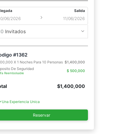
Llegada
Salida
10
Invitados
odigo #1362
400,000 X 1 Noches Para 10 Personas
$
1,400,000
posito De Seguridad
$
500,000
ifa Reembolsable
Haz de este lugar tu hogar
tal
$
1,400,000
Asistencia 24/7 durante la reserva
Una Experiencia Unica
Ambiente confortable y acogedor