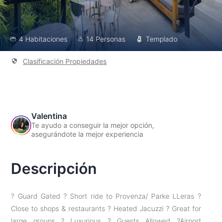
4 Habitaciones
14 Personas
Templado
Clasificación Propiedades
Valentina
Te ayudo a conseguir la mejor opción,
asegurándote la mejor experiencia
Descripción
? Guard Gated ? Short ride to Provenza/ Parke LLeras ?
Close to shops & restaurants ? Heated Jacuzzi ? Great for
large groups ? Luxurious ? Guests Allowed ?Airport