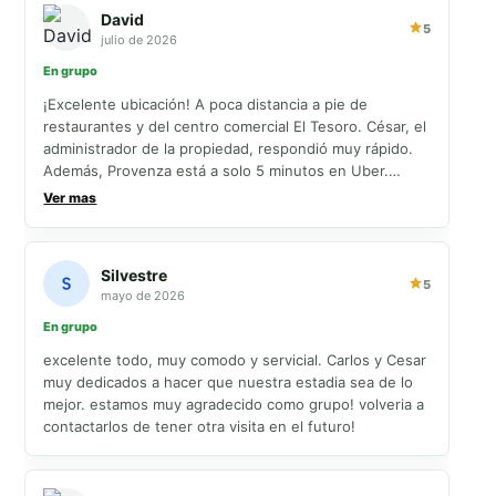
David
5
julio de 2026
En grupo
¡Excelente ubicación! A poca distancia a pie de
restaurantes y del centro comercial El Tesoro. César, el
administrador de la propiedad, respondió muy rápido.
Además, Provenza está a solo 5 minutos en Uber.
¡Nuestra estadía fue excelente!
Ver mas
Silvestre
5
mayo de 2026
En grupo
excelente todo, muy comodo y servicial. Carlos y Cesar
muy dedicados a hacer que nuestra estadia sea de lo
mejor. estamos muy agradecido como grupo! volveria a
contactarlos de tener otra visita en el futuro!