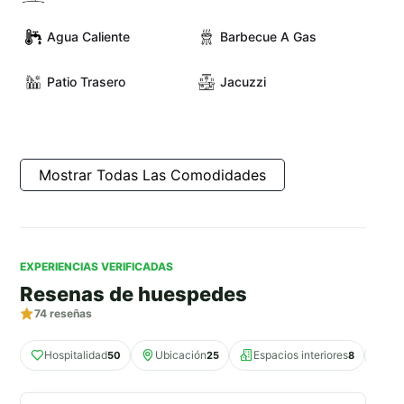
Agua Caliente
Barbecue A Gas
Patio Trasero
Jacuzzi
Mostrar Todas Las Comodidades
EXPERIENCIAS VERIFICADAS
Resenas de huespedes
74
reseñas
Hospitalidad
Ubicación
Espacios interiores
Co
50
25
8