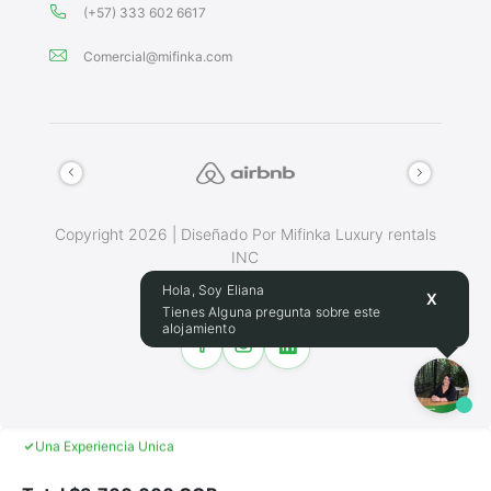
(+57) 333 602 6617
Comercial@mifinka.com
Copyright 2026 | Diseñado Por Mifinka Luxury rentals
INC
Terminos Y Condiciones
Hola, Soy Eliana
X
Tienes Alguna pregunta sobre este
alojamiento
Haz de este lugar tu hogar
Asistencia 24/7 durante la reserva
Una Experiencia Unica
Ambiente confortable y acogedor