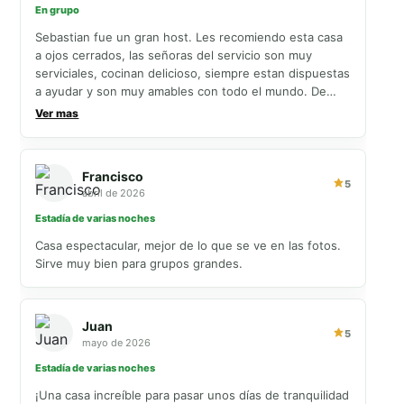
En grupo
Sebastian fue un gran host. Les recomiendo esta casa
a ojos cerrados, las señoras del servicio son muy
serviciales, cocinan delicioso, siempre estan dispuestas
a ayudar y son muy amables con todo el mundo. De
verdad vale la pena quedarse en esta casa. Sebastian
Ver mas
siempre respondio mis inquietudes y fue muy atento
Francisco
5
abril de 2026
Estadía de varias noches
Casa espectacular, mejor de lo que se ve en las fotos.
Sirve muy bien para grupos grandes.
Juan
5
mayo de 2026
Estadía de varias noches
¡Una casa increíble para pasar unos días de tranquilidad