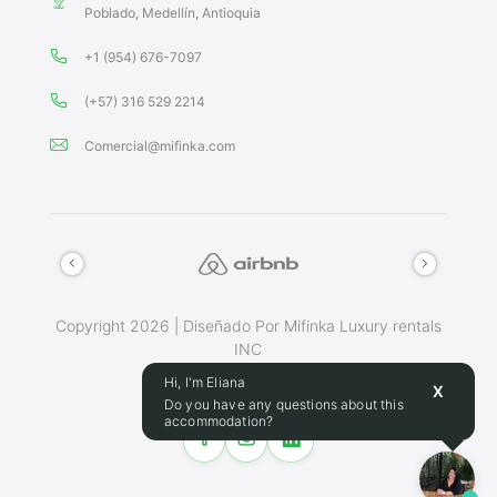
Poblado, Medellín, Antioquia
+1 (954) 676-7097
(+57) 316 529 2214
Comercial@mifinka.com
Copyright 2026 | Diseñado Por Mifinka Luxury rentals
INC
Terminos Y Condiciones
Hi, I'm Eliana
X
Do you have any questions about this
accommodation?
Make this place your home