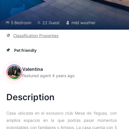
5 Bedroom
22 Guest
mild weather
Classification Properties
Pet friendly
Valentina
Featured agent 4 years ago
Description
Casa ubicada en el exclusivo club Mesa de Yeguas, con
amplios espacios en la que podrás pasar momentos
inolvidables con familiares y Amigos. La casa cuenta con 5