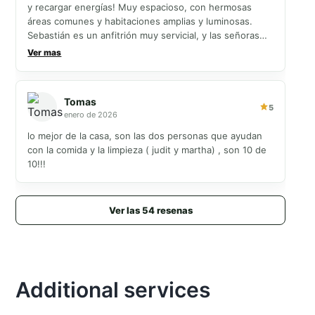
y recargar energías! Muy espacioso, con hermosas
áreas comunes y habitaciones amplias y luminosas.
Sebastián es un anfitrión muy servicial, y las señoras
que nos ayudan en la casa son increíblemente amables
Ver mas
y acogedoras. Y su cocina es increíble. Muy
recomendable.
Tomas
5
enero de 2026
lo mejor de la casa, son las dos personas que ayudan
con la comida y la limpieza ( judit y martha) , son 10 de
10!!!
Ver las 54 resenas
Additional services