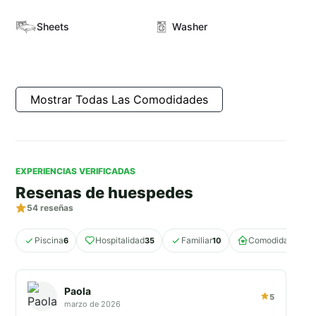
Sheets
Washer
Mostrar Todas Las Comodidades
EXPERIENCIAS VERIFICADAS
Resenas de huespedes
54
reseñas
Piscina
Hospitalidad
Familiar
Comodidad
6
35
10
10
Paola
5
marzo de 2026