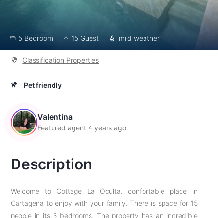
5 Bedroom
15 Guest
mild weather
Classification Properties
Pet friendly
Valentina
Featured agent 4 years ago
Description
Welcome to Cottage La Oculta. confortable place in
Cartagena to enjoy with your family. There is space for 15
people in its 5 bedrooms. The property has an incredible