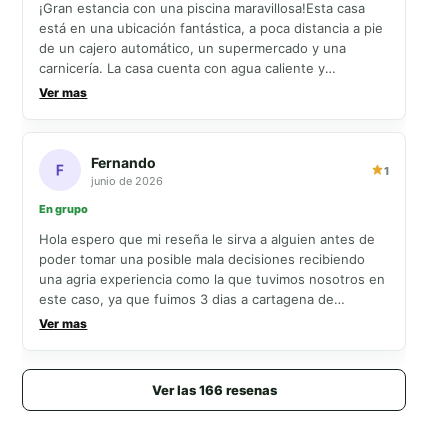
¡Gran estancia con una piscina maravillosa!Esta casa
está en una ubicación fantástica, a poca distancia a pie
de un cajero automático, un supermercado y una
carnicería. La casa cuenta con agua caliente y
excelente aire acondicionado en todas partes. Fue el
Ver mas
espacio perfecto para que la familia y los amigos
pasaran el rato, disfrutaran de la piscina y escucharan
música. Tengan en cuenta que la casa está en una calle
Fernando
concurrida, pero en general no afectó a nuestra
1
junio de 2026
estadía. Mis únicas sugerencias para mejorar serían
actualizar el router Wi-Fi (la señal funciona bien en la
En grupo
sala de estar, pero se pierde en el exterior, lo que
Hola espero que mi reseña le sirva a alguien antes de
también afecta a nuestro roaming móvil) y ablandar las
poder tomar una posible mala decisiones recibiendo
camas, que son bastante firmes. En general, todo
una agria experiencia como la que tuvimos nosotros en
estuvo muy bien y ¡definitivamente nos hospedaríamos
este caso, ya que fuimos 3 dias a cartagena de
aquí de nuevo!
domingo para hacer checkout el miercoles temprano,
Ver mas
cabe destacar que el Airbnb ofrece un “ guía/ cuidador
“ llamado WIL y desgraciadamente uno de los
integrantes que estabamos perdio su celular DENTRO
Ver las 166 resenas
de la casa, la realidad de todo esto es que no recuerda
donde lo dejo pero nunca salio ni entro nadie en el
lapso del dia, esto paso el martes y en la noche y