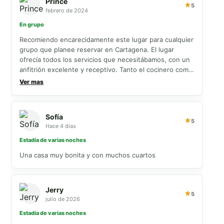
Prince
5
febrero de 2024
En grupo
Recomiendo encarecidamente este lugar para cualquier
grupo que planee reservar en Cartagena. El lugar
ofrecía todos los servicios que necesitábamos, con un
anfitrión excelente y receptivo. Tanto el cocinero como
el personal de seguridad fueron excepcionales. La
Ver mas
persona de seguridad garantizó nuestra seguridad e
incluso nos sugirió lugares para visitar. En ocasiones,
nos acompañaba afuera cuando era necesario. En
Sofía
general, disfrutamos de nuestro tiempo en Cartagena y
5
Hace 4 días
del alojamiento que elegimos.
Estadía de varias noches
Una casa muy bonita y con muchos cuartos
Jerry
5
julio de 2026
Estadía de varias noches