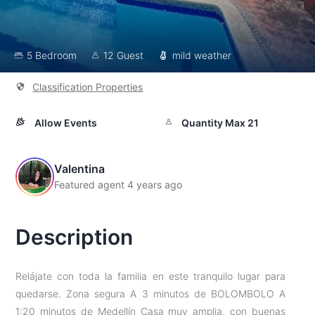
5 Bedroom
12 Guest
mild weather
Classification Properties
Allow Events
Quantity Max 21
Valentina
Featured agent 4 years ago
Description
Relájate con toda la familia en este tranquilo lugar para
quedarse. Zona segura A 3 minutos de BOLOMBOLO A
1:20 minutos de Medellín Casa muy amplia, con buenas