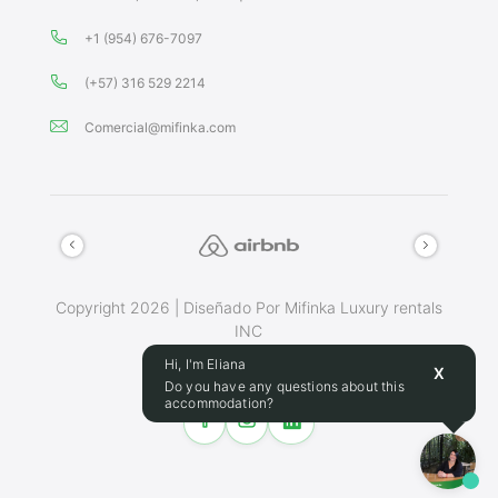
+1 (954) 676-7097
(+57) 316 529 2214
Comercial@mifinka.com
Copyright 2026 | Diseñado Por Mifinka Luxury rentals
INC
Terminos Y Condiciones
Hi, I'm Eliana
X
Do you have any questions about this
accommodation?
Make this place your home