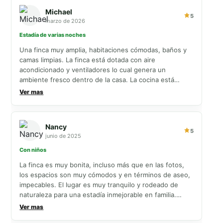
Michael
5
marzo de 2026
Estadía de varias noches
Una finca muy amplia, habitaciones cómodas, baños y
camas limpias. La finca está dotada con aire
acondicionado y ventiladores lo cual genera un
ambiente fresco dentro de la casa. La cocina está
súper bien dotada y no hay necesidad de llevar nada, lo
Ver mas
cual hace el viaje más ligero. La finca está ubicada en
una parcelación tranquila, el acceso es fácil y es un
ambiente para el descanso, sin ruido y para compartir
Nancy
con la familia. La piscina es grande y se puede usar sin
5
junio de 2025
resticciones, tiene Jacuzzi que puedes usar una hora al
día, tiene sillas y camastros al rededor de la zona
Con niños
humeda para mayor comodidad Repetiría mi estadía sin
La finca es muy bonita, incluso más que en las fotos,
pensarlo
los espacios son muy cómodos y en términos de aseo,
impecables. El lugar es muy tranquilo y rodeado de
naturaleza para una estadía inmejorable en familia.
María Claudia es muy amable, cordial y dispuesta a
Ver mas
resolver todas las dudas. Y Alejandra y Deivy hacen